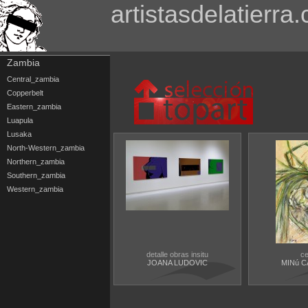
artistasdelatierra
Zambia
Central_zambia
Copperbelt
Eastern_zambia
Luapula
Lusaka
North-Western_zambia
Northern_zambia
Southern_zambia
Western_zambia
detalle obras insitu
ce
JOANA LUDOVIC
MINú 