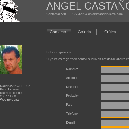
ANGEL CASTAÑ
Contactar ANGEL CASTAÑO en artistasdelatierra.com
Contactar
Galeria
Crítica
Debes registrar-te
Si ya estás registrado como usuario en artistasdelatierra.
Nombre:
Apellido:
Usuario: ANGEL1962
Dirección
País: España
Miembro desde:
Población
2007-11-08
Web personal
País
Telefono
E-mail