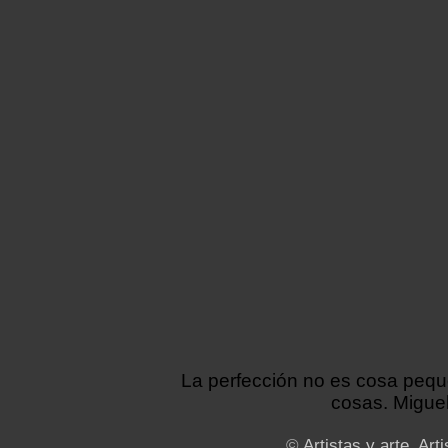
La perfección no es cosa peq
cosas. Miguel
©
Artistas y arte. Arti