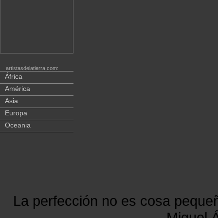
artistasdelatierra.com:
África
América
Asia
Europa
Oceania
La perfección no es cosa peque
Miguel Á