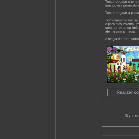
Tento resgatar o temp
quando era permitido se
Tento resgatar a pais
Teimosamente encrava
e para eles invento u
sem barreiras ou limit
até mesmo a magia.
A magia da cor e sobre
Realizar c
Si ya es