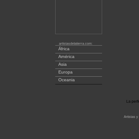
artistasdelatierra.com:
África
América
Asia
Europa
Oceania
La perf
Artistas y