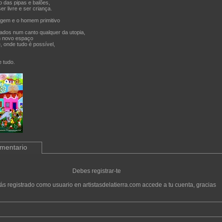
o das pipas e balões,
r livre e ser criança.
agem e o homem primitivo
dos num canto qualquer da utopia,
m novo espaço
e, onde tudo é possível,
 tudo.
omentario
Debes registrar-te
tás registrado como usuario en artistasdelatierra.com accede a tu cuenta, gracias