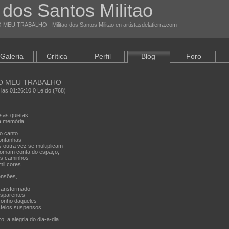
o dos Santos Militao
MEU TRABALHO - Militao dos Santos Militao en artistasdelatierra.com
Galeria
Crítica
Perfil
Blog
Foro
DO MEU TRABALHO
 las 01:26:10 0 Leído (768)
sas quietas
a memória.
o canto
ontanhas
outra vez se multiplicam
 tomam conta do espaço,
os caminhos
il cores.
ensões,
transformado
sparentes
sonho daqueles
telos suspensos.
, a alegria do dia-a-dia.