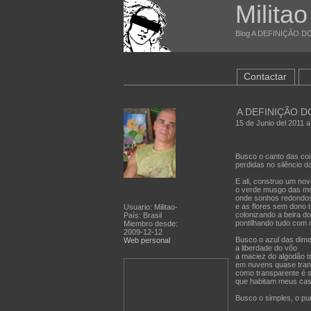
Milita
Blog A DEFINIÇÃO DO 
Contactar
A DEFINIÇÃO 
15 de Junio del 2011 a
Busco o canto das coi
perdidas no silêncio d
E ali, construo um nov
o verde musgo das m
onde sonhos redondos 
e as flores sem dono
Usuario: Militao-
colonizando a beira d
País: Brasil
pontilhando tudo com m
Miembro desde:
2009-12-12
Busco o azul das dim
Web personal
a liberdade do vôo
a maciez do algodão 
em nuvens quase tran
como transparente é 
que habitam meus cas
Busco o simples, o puro