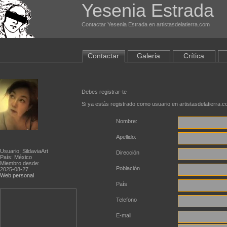
Yesenia Estrada
Contactar Yesenia Estrada en artistasdelatierra.com
Contactar
Galeria
Crítica
Debes registrar-te
Si ya estás registrado como usuario en artistasdelatierra.
Nombre:
Apellido:
Usuario: SildaviaArt
Dirección
País: México
Miembro desde:
Población
2025-08-27
Web personal
País
Telefono
E-mail