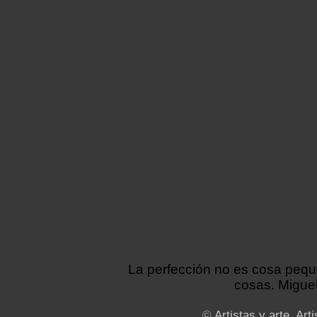
La perfección no es cosa peq
cosas. Miguel
©
Artistas y arte. Arti