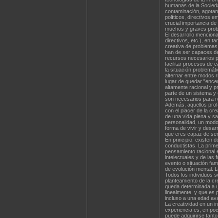
humanas de la Socieda
contaminación, agotami
políticos, directivos
crucial importancia de
muchos y graves probl
El desarrollo menciona
directivos, etc.), en 
creativa de problemas 
han de ser capaces de 
recursos necesarios pa
facilitar procesos de 
la situación problemát
alternar entre modos r
lugar de quedar "ence
altamente racional y p
parte de un sistema y 
son necesarios para re
Además, aquellos profe
con el placer de la cre
de una vida plena y sat
personalidad, un modo
forma de vivir y desarr
que eres capaz de ser 
En principio, existen 
conductistas. La prime
pensamiento racional e
intelectuales y de las
evento o situación fam
de evolución mental. La
Todos los individuos 
planteamiento de la cr
queda determinada a u
linealmente, y que es 
incluso a una edad ava
La creatividad en un i
experiencia es, en poc
puede adquirirse tant