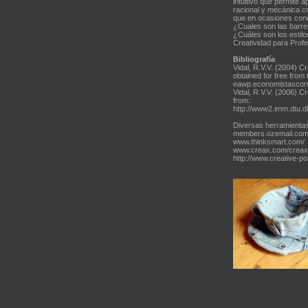
intuitivo que permite a
racional y mecánica cr
que en ocasiones cond
¿Cuales son las barrer
¿Cuáles son los estilo
Creatividad para Profe
Bibliografía
Vidal, R.V.V. (2004) 
obtained for free from t
eawp.economistascoru
Vidal, R.V.V. (2006) C
from:
http://www2.imm.dtu.
Diversas herramientas
members.ozemail.com.
www.thinksmart.com/
www.creax.com/creaxn
http://www.creative-po