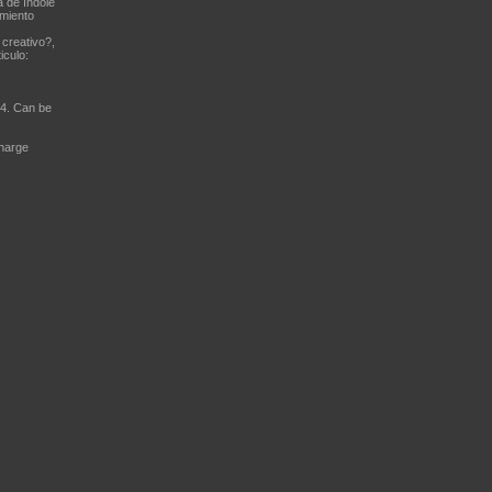
a de índole
imiento
creativo?,
iculo:
24. Can be
charge