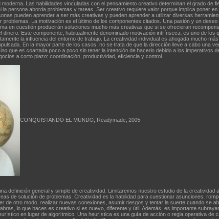
 moderna. Las habilidades vinculadas con el pensamiento creativo determinan el grado de flex
l la persona aborda problemas y tareas. Ser creativo requiere valor porque implica poner en
rsonas pueden aprender a ser más creativas y pueden aprender a utilizar diversas herramien
r problemas. La motivación es el último de los componentes citados. Una pasión y un deseo 
lema en cuestión producirán soluciones mucho más creativas que si se ofrecieran recompen
el dinero. Este componente, habitualmente denominado motivación intrínseca, es uno de los 
tamente la influencia del entorno de trabajo. La creatividad individual es ahogada mucho más
ulsada. En la mayor parte de los casos, no se trata de que la dirección lleve a cabo una ve
sino que es coartada poco a poco sin tener la intención de hacerlo debido a los imperativos de
ocios a corto plazo: coordinación, productividad, eficiencia y control.
CONQUISTANDO EL MUNDO, Readymade, 2005
 una definición general y simple de creatividad. Limitaremos nuestro estudio de la creatividad a
reas de solución de problemas. Creatividad es la habilidad para cuestionar asunciones, rompe
er de otro modo, realizar nuevas conexiones, asumir riesgos y tentar la suerte cuando se a
abras, lo que haces es creativo si es nuevo, diferente y útil. Además, es importante subrayar
urístico en lugar de algorítmico. Una heurística es una guía de acción o regla operativa de c