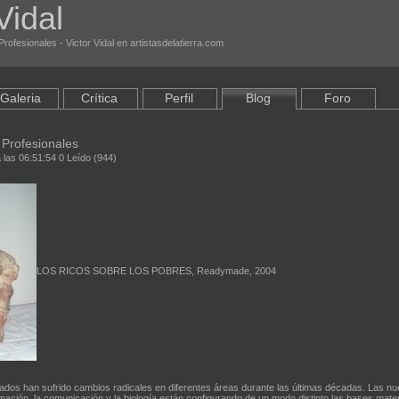
Vidal
rofesionales - Victor Vidal en artistasdelatierra.com
Galeria
Crítica
Perfil
Blog
Foro
 Profesionales
 las 06:51:54 0 Leído (944)
LOS RICOS SOBRE LOS POBRES, Readymade, 2004
zados han sufrido cambios radicales en diferentes áreas durante las últimas décadas. Las n
rmación, la comunicación y la biología están configurando de un modo distinto las bases mater