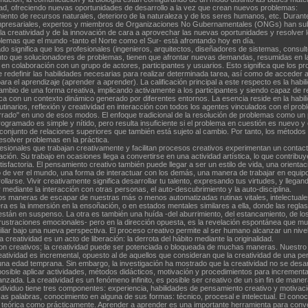
d, ofreciendo nuevas oportunidades de desarrollo a la vez que crean nuevos problemas:
ento de recursos naturales, deterioro de la naturaleza y de los seres humanos, etc. Durant
 empresariales, expertos y miembros de Organizaciones No Gubernamentales (ONGs) han su
 la creatividad y de la innovación de cara a aprovechar las nuevas oportunidades y resolver 
emas que el mundo -tanto el Norte como el Sur- está afrontando hoy en día.
do significa que los profesionales (ingenieros, arquitectos, diseñadores de sistemas, consult
tanto que solucionadores de problemas, tienen que afrontar nuevas demandas, resumidas en l
en colaboración con un grupo de actores, participantes y usuarios. Esto significa que los pr
redefinir las habilidades necesarias para realizar determinada tarea, así como de acceder a
ra el aprendizaje (aprender a aprender). La calificación principal a este respecto es la habil
cambio de una forma creativa, implicando activamente a los participantes y siendo capaz de r
ica con un contexto dinámico generado por diferentes entornos. La esencia reside en la habil
utinarios, reflexión y creatividad en interacción con todos los agentes vinculados con el prob
rrado" en uno de esos modos. El enfoque tradicional de la resolución de problemas como un
rogramado es simple y nítido, pero resulta insuficiente si el problema en cuestión es nuevo y
conjunto de relaciones superiores que también está sujeto al cambio. Por tanto, los métodos
solver problemas en la práctica.
sionales que trabajan creativamente y facilitan procesos creativos experimentan un contact
ación. Su trabajo en ocasiones llega a convertirse en una actividad artística, lo que contribu
isfactoria. El pensamiento creativo también puede llegar a ser un estilo de vida, una orientac
 de ver el mundo, una forma de interactuar con los demás, una manera de trabajar en equip
ollarse. Vivir creativamente significa desarrollar tu talento, expresando tus virtudes, y llegand
mediante la interacción con otras personas, el auto-descubrimiento y la auto-disciplina.
dos maneras de escapar de nuestras más o menos automatizadas rutinas vitales, intelectuale
ra es la inmersión en la ensoñación, o en estados mentales similares a ella, donde las reglas
stán en suspenso. La otra es también una huída -del aburrimiento, del estancamiento, de lo
 frustraciones emocionales- pero en la dirección opuesta, es la revelación espontánea que m
iliar bajo una nueva perspectiva. El proceso creativo permite al ser humano alcanzar un nivel
 creatividad es un acto de liberación: la derrota del hábito mediante la originalidad.
son creativos; la creatividad puede ser potenciada o bloqueada de muchas maneras. Nuestro
eatividad es incremental, opuesto al de aquellos que consideran que la creatividad de una p
na edad temprana. Sin embargo, la investigación ha mostrado que la creatividad no se desar
posible aplicar actividades, métodos didácticos, motivación y procedimientos para incrementa
nzada. La creatividad es un fenómeno infinito, es posible ser creativo de un sin fin de maner
ndividuo tiene tres componentes: experiencia, habilidades de pensamiento creativo y motivaci
as palabras, conocimiento en alguna de sus formas: técnico, procesal e intelectual. El conoc
o teórica como prácticamente. Aprender a aprender es una importante herramienta para conve