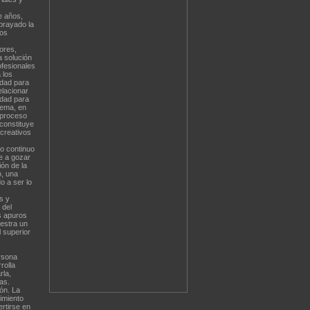
e años,
brayado la
los
ores,
a solución
ofesionales
 los
idad para
elacionar
idad para
lema, en
 proceso
 constituye
 creativos
o continuo
ye a gozar
ión de la
o, una
o a ser lo
s y
 del
s apuros
uestra un
 superior
ersona
rolla
rla,
as.
ón. La
imiento
rtirse en