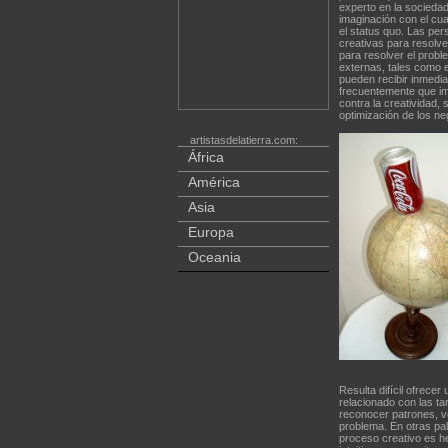
experto en la sociedad
imaginación con el cua
el status quo. Las pe
creativas para resolve
para resolver el prob
externas, tales como 
pueden recibir inmedia
frecuentemente que imp
contra la creatividad, 
optimización de los neg
artistasdelatierra.com:
África
América
Asia
Europa
Oceania
Resulta difícil ofrecer
relacionado con las ta
reconocer patrones, v
problema. En otras pal
proceso creativo es he