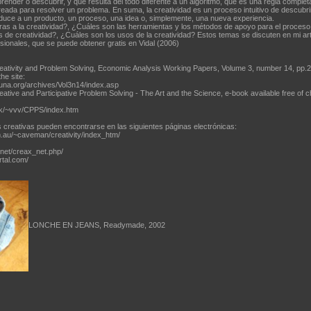
prender o descubrir, y que resulta del todo diferente a un algoritmo, que es una regla complet
eada para resolver un problema. En suma, la creatividad es un proceso intuitivo de descubr
uce a un producto, un proceso, una idea o, simplemente, una nueva experiencia.
as a la creatividad?, ¿Cuáles son las herramientas y los métodos de apoyo para el proceso 
s de creatividad?, ¿Cuáles son los usos de la creatividad? Estos temas se discuten en mi art
sionales, que se puede obtener gratis en Vidal (2006)
Creativity and Problem Solving, Economic Analysis Working Papers, Volume 3, number 14, pp.
he site:
na.org/archives/Vol3n14/index.asp
reative and Participative Problem Solving - The Art and the Science, e-book available free of 
dk/~vvv/CPPS/index.htm
 creativas pueden encontrarse en las siguientes páginas electrónicas:
au/~caveman/creativity/index_htm/
et/creax_net.php/
rtal.com/
LONCHE EN JEANS, Readymade, 2002