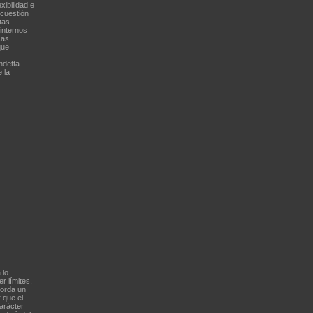
ibilidad e
 cuestión
tas
internos
sas
que
ndetta
 la
 lo
r límites,
borda un
 que el
arácter