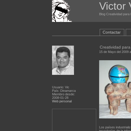
Victor 
Blog Creatividad para P
Contactar
Creatividad para
15 de Mayo del 2009 a
Usuario: Vic
País: Dinamarca
Miembro desde:
2008-01-28
Web personal
Los países industriali
tecnologías de la info