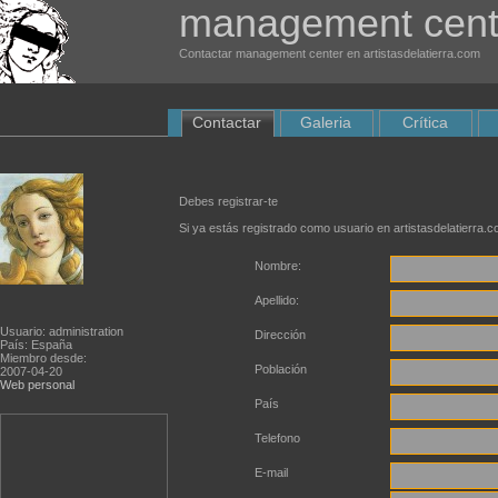
management cent
Contactar management center en artistasdelatierra.com
Contactar
Galeria
Crítica
Debes registrar-te
Si ya estás registrado como usuario en artistasdelatierra.
Nombre:
Apellido:
Usuario: administration
Dirección
País: España
Miembro desde:
Población
2007-04-20
Web personal
País
Telefono
E-mail