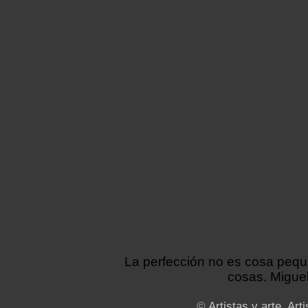
La perfección no es cosa peq
cosas. Miguel
©
Artistas y arte. Arti