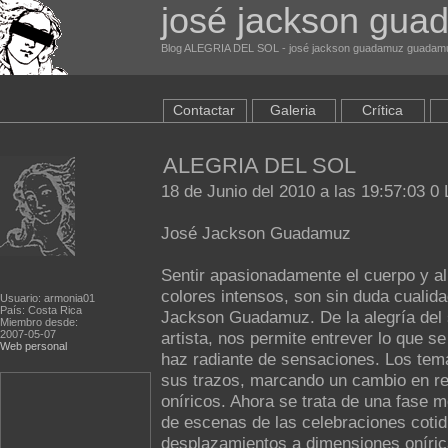
josé jackson gu
Blog ALEGRIA DEL SOL - josé jackson guadamuz guadamuz
Contactar
Galeria
Crítica
ALEGRIA DEL SOL
18 de Junio del 2010 a las 19:57:03 0 
José Jackson Guadamuz
Sentir apasionadamente el cuerpo y a
colores intensos, son sin duda cualid
Usuario: armonia01
País: Costa Rica
Jackson Guadamuz. De la alegría del so
Miembro desde:
2007-05-07
artista, nos permite entrever lo que s
Web personal
haz radiante de sensaciones. Los te
sus trazos, marcando un cambio en rel
oníricos. Ahora se trata de una fase m
de escenas de las celebraciones cotidi
desplazamientos a dimensiones oníric