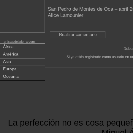
San Pedro de Montes de Oca – abril 
Alice Lamounier
Realizar comentario
artistasdelatierra.com:
África
Debes
América
Si ya estás registrado como usuario en ar
Asia
Europa
Oceania
La perfección no es cosa peque
Miguel Á