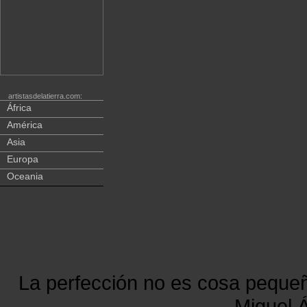
artistasdelatierra.com:
África
América
Asia
Europa
Oceania
La perfección no es cosa peque
Miguel Á