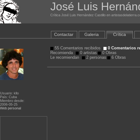
José Luis Hernánd
Crítica José Luis Hernández Castillo en artistasdelatierra.
Contactar
Galeria
Crítica
55 Comentarios recibidos
0 Comentarios r
Recomienda
0 artistas
0 Obras
Le recomiendan
2 personas
6 Obras
Usuario: kllo
País: Cuba
Miembro desde:
2006-05-25
Web personal