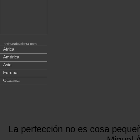
artistasdelatierra.com:
África
América
Asia
Europa
Oceania
La perfección no es cosa peque
Miguel Á