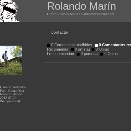
Rolando Marín
Crítica Rolando Marín en artistasdelatierra.com
Contactar
0 Comentarios recibidos
0 Comentarios re
Recomienda
0 artistas
0 Obras
Le recomiendan
0 personas
0 Obras
Usuario: Rolando2
País: Costa Rica
Miembro desde:
2012-07-24
Web personal