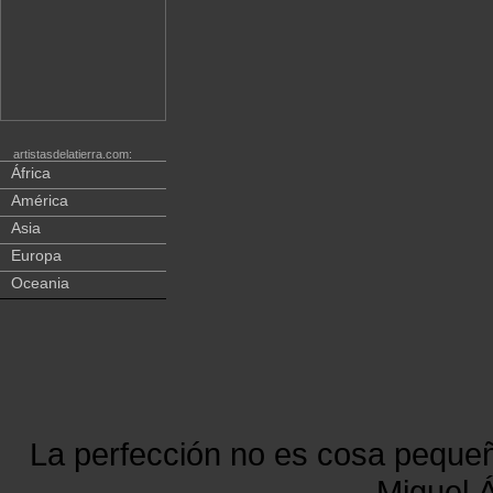
artistasdelatierra.com:
África
América
Asia
Europa
Oceania
La perfección no es cosa peque
Miguel Á