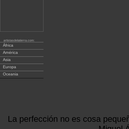
artistasdelatierra.com:
África
América
Asia
Europa
Oceania
La perfección no es cosa peque
Miguel Á