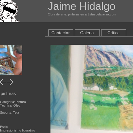
Jaime Hidalgo
Obra de arte: pinturas en artistasdelatierra.com
Contactar
Galeria
Crítica
pinturas
Categoria:
Pintura
Técnica: Oleo
Soporte: Tela
Estilo:
Impresionismo figurativo