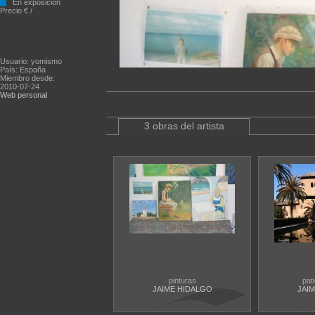
En exposición
Precio € /
Usuario: yomismo
País: España
Miembro desde:
2010-07-24
Web personal
3 obras del artista
pinturas
pati
JAIME HIDALGO
JAI