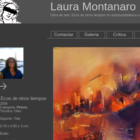
Laura Montanaro
Obra de arte: Ecos de otros tiempos en artistasdelatierra.
Contactar
Galeria
Crítica
Ecos de otros tiempos
2006
Categoria:
Pintura
Técnica: Oleo
Soporte: Tela
0.70 x 0.60 x 3 cm
Estilo: