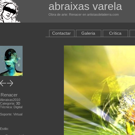
abraixas varela
Obra de arte: Renacer en artistasdelatierra.com
Contactar
Galeria
Crítica
Renacer
Abraixas2010
Categoria:
3D
Técnica: Digital
Soporte: Virtual
Estilo: