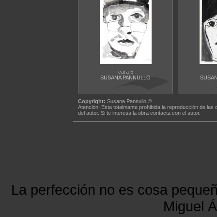
cara 5
SUSANA PANNULLO
SUSAN
Copyright:
Susana Pannullo ©
Atención: Esta totalmante prohibida la reproducción de las 
del autor. Si te interesa la obra contacta con el autor.
La perfección no es cosa peque
Miguel Á