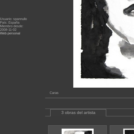
Usuario: spannullo
País: España
Miembro desde:
2008-11-02
Web personal
Caras
3 obras del artista