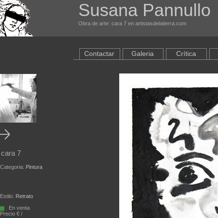
Susana Pannullo
Obra de arte: cara 7 en artistasdelatierra.com
Contactar
Galeria
Crítica
cara 7
Categoria:
Pintura
Estilo:
Retrato
En venta
Precio € /