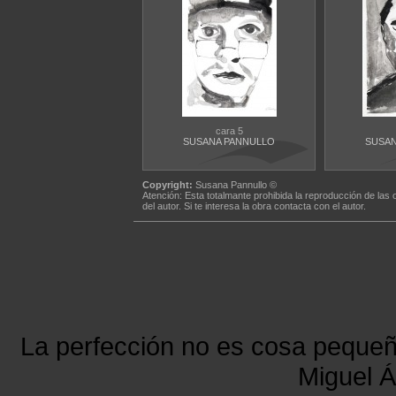
cara 5
SUSANA PANNULLO
SUSAN
Copyright:
Susana Pannullo ©
Atención: Esta totalmante prohibida la reproducción de las 
del autor. Si te interesa la obra contacta con el autor.
La perfección no es cosa peque
Miguel Á