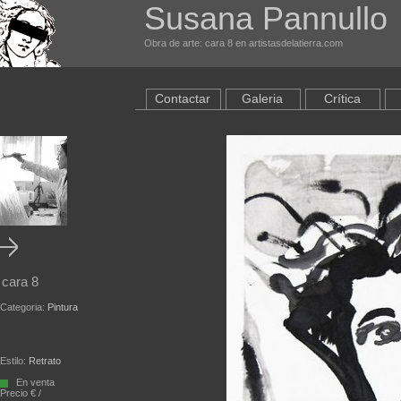
Susana Pannullo
Obra de arte: cara 8 en artistasdelatierra.com
Contactar
Galeria
Crítica
cara 8
Categoria:
Pintura
Estilo:
Retrato
En venta
Precio € /