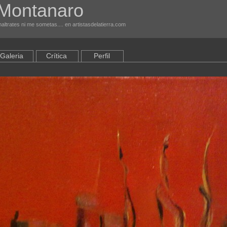
 Montanaro
ltrates ni me sometas.... en artistasdelatierra.com
Galeria
Crítica
Perfil