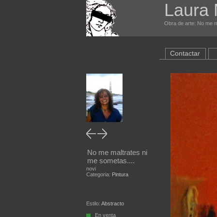
Laura
Obra de arte: No me ma
Contactar
No me maltrates ni
me sometas....
novi
Categoria:
Pintura
Estilo:
Abstracto
En venta