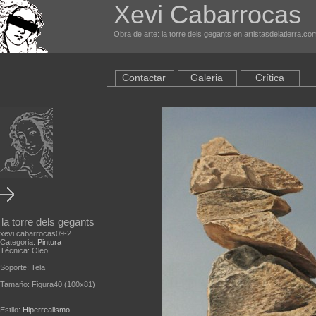
Xevi Cabarrocas
Obra de arte: la torre dels gegants en artistasdelatierra.co
Contactar
Galeria
Crítica
la torre dels gegants
xevi cabarrocas09-2
Categoria:
Pintura
Técnica: Oleo
Soporte: Tela
Tamaño: Figura40 (100x81)
Estilo:
Hiperrealismo