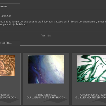
arios
 00:00:00
ncanta tu forma de expresar lo orgánico, tus trabajos están llenos de dinamismo y muest
 para el ojo.Te felicito.
Ver más
l artista
rganicae
Infinity Organicae
Green Plasma Organi
ER HOHLOCH
GUILLERMO PETER HOHLOCH
GUILLERMO PETER HO