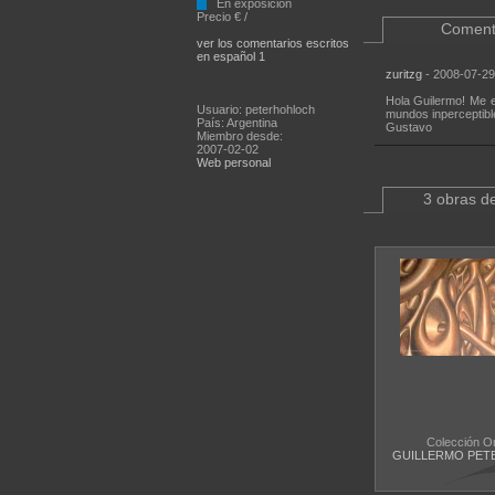
En exposición
Precio € /
Coment
ver los comentarios escritos
en español 1
zuritzg
- 2008-07-29
Hola Guilermo! Me e
Usuario: peterhohloch
mundos inperceptibles
País: Argentina
Gustavo
Miembro desde:
2007-02-02
Web personal
3 obras de
Colección O
GUILLERMO PET