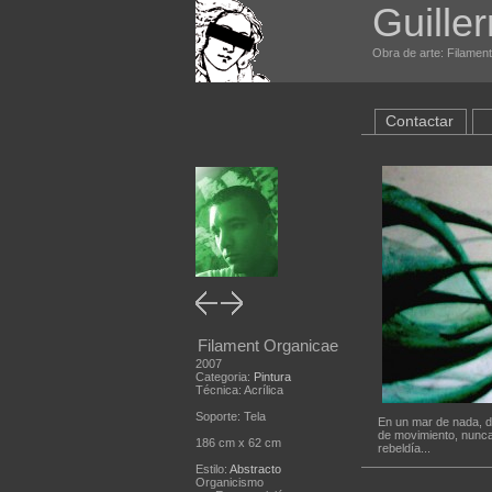
Guille
Obra de arte: Filament
Contactar
Filament Organicae
2007
Categoria:
Pintura
Técnica: Acrílica
Soporte: Tela
En un mar de nada, do
de movimiento, nunca
186 cm x 62 cm
rebeldía...
Estilo:
Abstracto
Organicismo