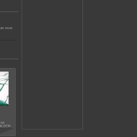
ran esos
cae
HLOCH