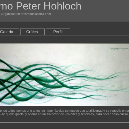
rmo Peter Hohloch
 Organicae en artistasdelatierra.com
Galeria
Crítica
Perfil
nde todos somos uno antes de nacer, la vida se mueve con total libertad y se regocija en su
 se queda quieta, y ondula en un sin cesar de vaivenes y rebeldías, para hacer caso omiso,