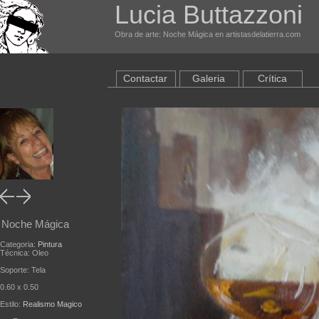
Lucia Buttazzoni
Obra de arte: Noche Mágica en artistasdelatierra.com
Contactar
Galeria
Crítica
Noche Mágica
Categoria:
Pintura
Técnica: Oleo
Soporte: Tela
0.60 x 0.50
Estilo:
Realismo Magico