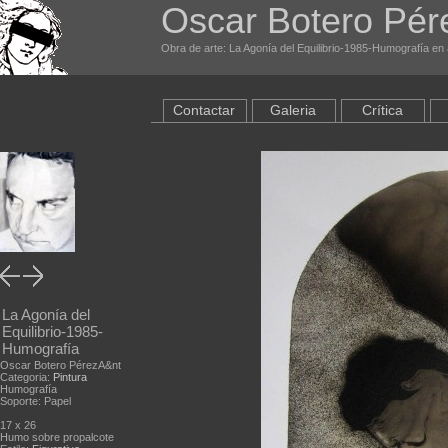
Oscar Botero Pér
Obra de arte: La Agonía del Equilibrio-1985-Humografía en 
Contactar
Galeria
Crítica
La Agonía del
Equilibrio-1985-
Humografía
Oscar Botero PérezA&nt
Categoria:
Pintura
Humografía
Soporte: Papel
17 x 26
Humo sobre propalcote