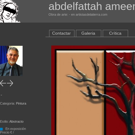
abdelfattah amee
Obra de arte: - en artistasdelatierra.com
Contactar
Galeria
Crítica
-
Categoria:
Pintura
Estilo:
Abstracto
En exposición
Precio € /