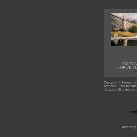
MONTGAR
LLORENç C
Copyright:
llorenç ce
Atención: Esta totalma
del autor. Si te interes
La perf
Artistas y