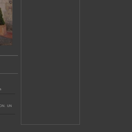
a
ON. UN