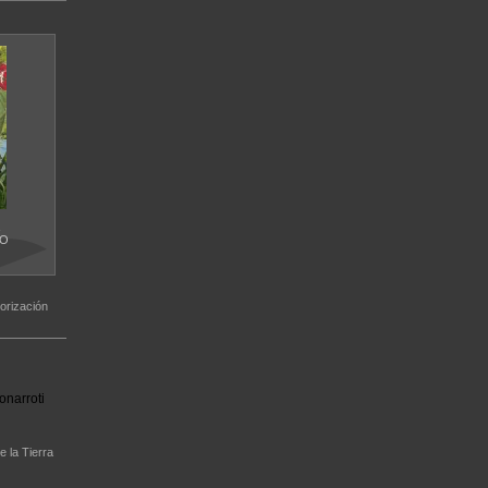
LO
orización
onarroti
e la Tierra