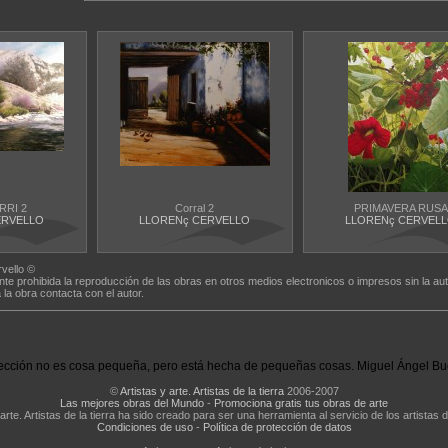
RI 2
Corral 2
PRIMAVERA RUSA
ERVELLO
LLORENç CERVELLO
LLORENç CERVEL
rvello ©
nte prohibida la reproducción de las obras en otros medios electronicos o impresos sin la aut
a la obra contacta con el autor.
ección no es cosa pequeña, pero está hecha de pequeñas cosas. Miguel Ángel Bu
©
Artistas y arte. Artistas de la tierra
2006-2007
Las mejores obras del Mundo
-
Promociona gratis tus obras de arte
 arte. Artistas de la tierra ha sido creado para ser una herramienta al servicio de los artistas d
Condiciones de uso
-
Política de protección de datos