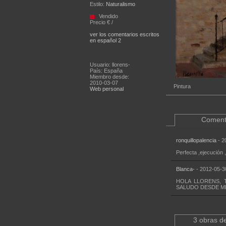
Estilo:
Naturalismo
Vendido
Precio € /
ver los comentarios escritos
en español 2
Usuario: llorens-
País: España
Miembro desde:
2010-03-07
Pintura
Web personal
Coment
ronquillopalencia
- 2
Perfecta ,ejecución 
Blanca-
- 2012-05-3
HOLA LLORENS, 
SALUDO DESDE M
3 obras de