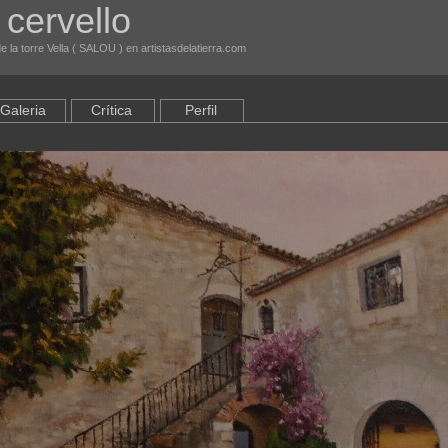
 cervello
e la torre Vella ( SALOU ) en artistasdelatierra.com
Galeria
Crítica
Perfil