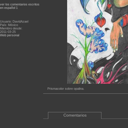
ver los comentarios escritos
en español 1
Usuario: DavidAzael
País: México
Miembro desde:
2011-03-25
Web personal
Prismacolor sobre opalina.
Comentarios