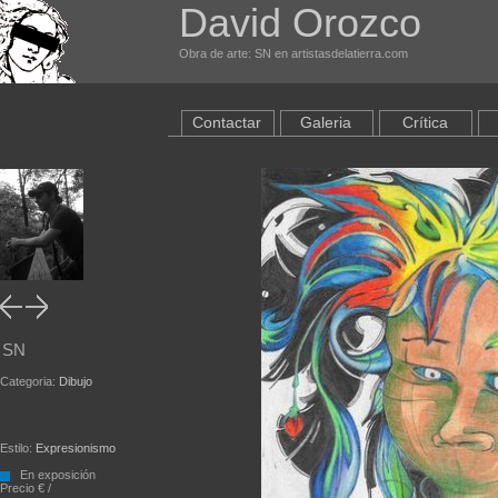
David Orozco
Obra de arte: SN en artistasdelatierra.com
Contactar
Galeria
Crítica
SN
Categoria:
Dibujo
Estilo:
Expresionismo
En exposición
Precio € /