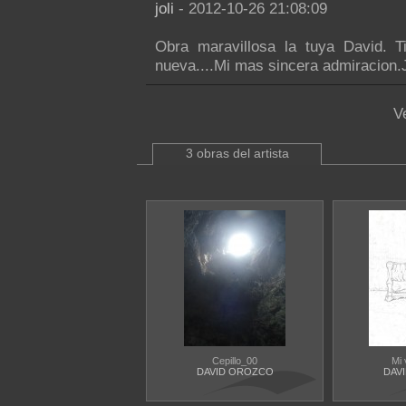
joli
- 2012-10-26 21:08:09
Obra maravillosa la tuya David. T
nueva....Mi mas sincera admiracion.J
V
3 obras del artista
Cepillo_00
Mi 
DAVID OROZCO
DAV