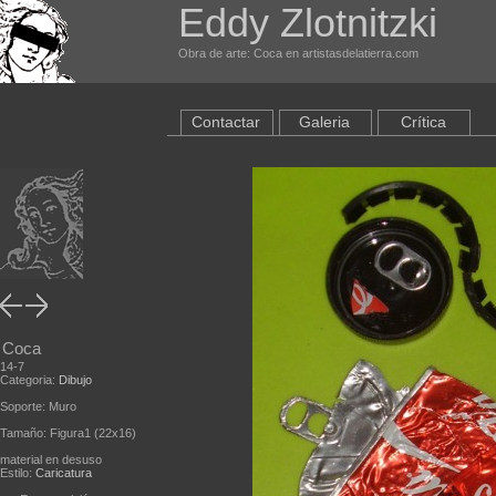
Eddy Zlotnitzki
Obra de arte: Coca en artistasdelatierra.com
Contactar
Galeria
Crítica
Coca
14-7
Categoria:
Dibujo
Soporte: Muro
Tamaño: Figura1 (22x16)
material en desuso
Estilo:
Caricatura