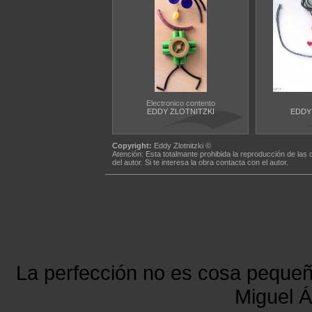
Electronico contento
EDDY ZLOTNITZKI
EDDY
Copyright:
Eddy Zlotnitzki ©
Atención: Esta totalmante prohibida la reproducción de las 
del autor. Si te interesa la obra contacta con el autor.
La perfección no es cosa peque
Miguel Á