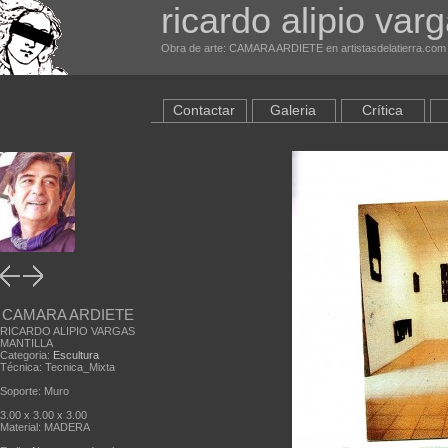
ricardo alipio var
Obra de arte: CAMARA ARDIETE en artistasdelatierra.com
Contactar
Galeria
Crítica
CAMARA ARDIETE
RICARDO ALIPIO VARGAS
MANTILLA
Categoria:
Escultura
Técnica: Tecnica_Mixta
Soporte: Muro
3.00 x 3.00 x 3.00
Material: MADERA