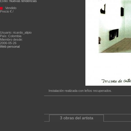
Estilo:
Nuevas tendencias
Vendido
Precio € /
Usuario: ricardo_alipio
País: Colombia
Miembro desde:
2006-05-26
Web personal
Instalación realizada con leños recuperados.
3 obras del artista