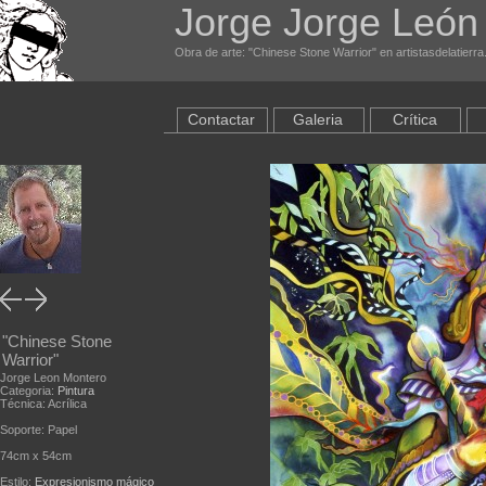
Jorge Jorge León
Obra de arte: "Chinese Stone Warrior" en artistasdelatierr
Contactar
Galeria
Crítica
"Chinese Stone
Warrior"
Jorge Leon Montero
Categoria:
Pintura
Técnica: Acrílica
Soporte: Papel
74cm x 54cm
Estilo:
Expresionismo mágico