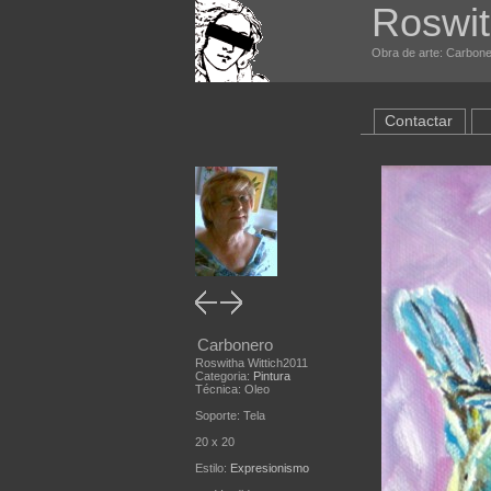
Roswit
Obra de arte: Carboner
Contactar
Carbonero
Roswitha Wittich2011
Categoria:
Pintura
Técnica: Oleo
Soporte: Tela
20 x 20
Estilo:
Expresionismo