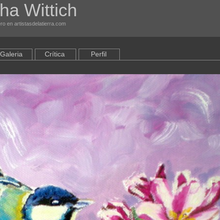
ha Wittich
o en artistasdelatierra.com
Galeria
Crítica
Perfil