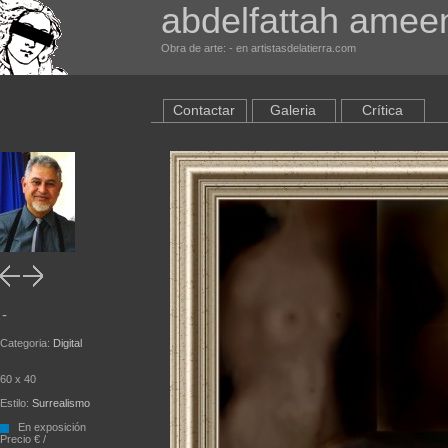
abdelfattah amee
Obra de arte: - en artistasdelatierra.com
Contactar
Galeria
Crítica
-
Categoria:
Digital
60 x 40
Estilo:
Surrealismo
En exposición
Precio € /