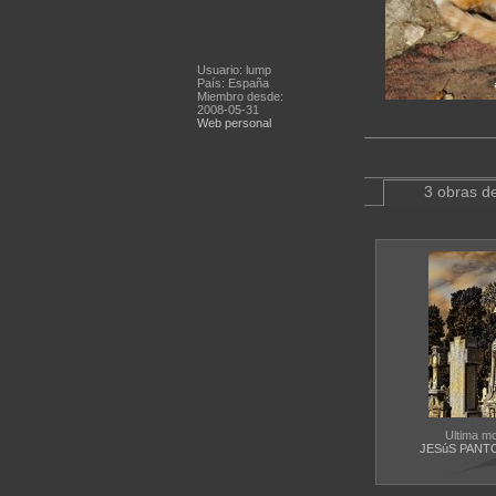
Usuario: lump
País: España
Miembro desde:
2008-05-31
Web personal
3 obras de
Ultima m
JESúS PANT