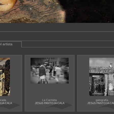
l artista
orada
La Carmeta
gatografía
OJA CALA
JESúS PANTOJA CALA
JESúS PANTOJA CA