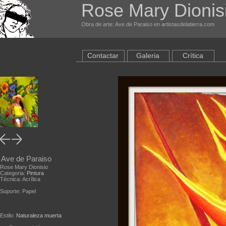
Rose Mary Dionis
Obra de arte: Ave de Paraiso en artistasdelatierra.com
Contactar
Galeria
Crítica
Ave de Paraiso
Rose Mary Dionisio
Categoria:
Pintura
Técnica: Acrílica
Soporte: Papel
Estilo:
Naturaleza muerta