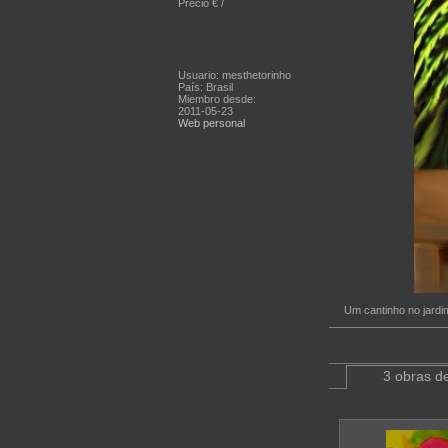
Precio € /
Usuario: mesthetorinho
País: Brasil
Miembro desde:
2011-05-23
Web personal
Um cantinho no jard
3 obras de