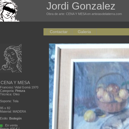
Jordi Gonzalez
Obra de arte: CENA Y MESA en artistasdelatierra.com
Contactar
Galeria
CENA Y MESA
Francesc Vidal Gomá 1970
Categoria:
Pintura
Técnica: Oleo
Soporte: Tela
95 x 82
Material: MADERA
Estilo:
Bodegón
En venta
Precio 400 € /