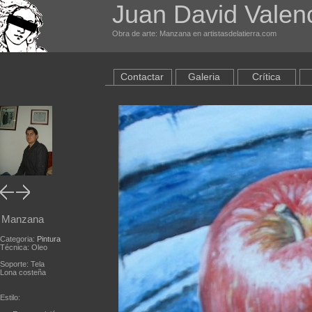
Juan David Valen
Obra de arte: Manzana en artistasdelatierra.com
Contactar
Galeria
Crítica
Manzana
Categoria:
Pintura
Técnica: Oleo
Soporte: Tela
Lona costeña
Estilo: