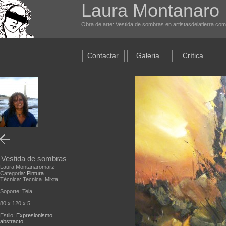
Laura Montanaro
Obra de arte: Vestida de sombras en artistasdelatierra.com
Contactar
Galeria
Crítica
Vestida de sombras
Laura Montanaromarz
Categoria:
Pintura
Técnica: Tecnica_Mixta
Soporte: Tela
80 x 120 x 5
Estilo:
Expresionismo
abstracto