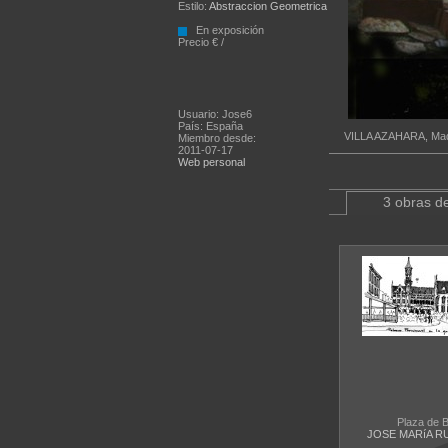
Estilo:
Abstraccion Geometrica
En exposición
Precio € /
Usuario: Jose6
País: España
VILLA AZAHARA, Madrid
Miembro desde:
2011-07-17
Web personal
3 obras de
Plaza de B
JOSE MARíA R