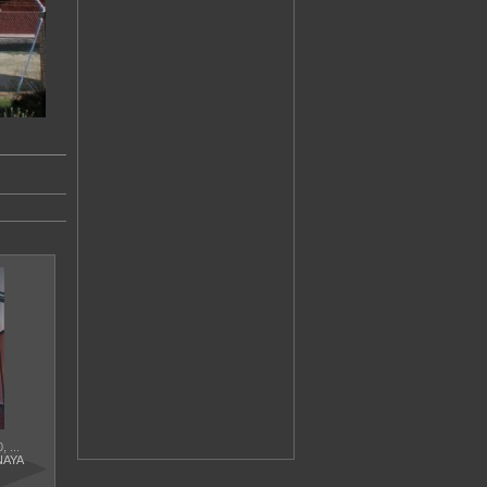
 ...
NAYA