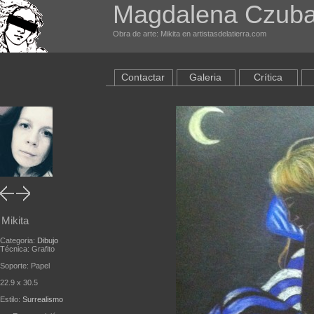
Magdalena Czuba
Obra de arte: Mikita en artistasdelatierra.com
Contactar
Galeria
Crítica
Mikita
Categoria:
Dibujo
Técnica: Grafito
Soporte: Papel
22.9 x 30.5
Estilo:
Surrealismo