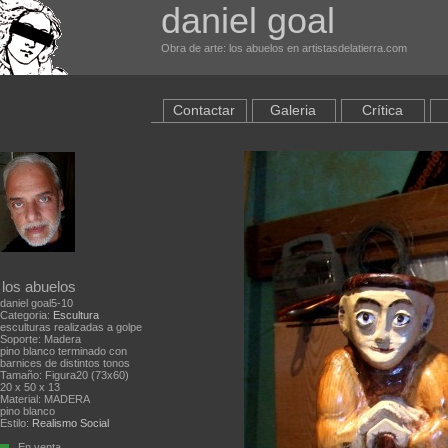
daniel goal
Obra de arte: los abuelos en artistasdelatierra.com
Contactar
Galeria
Crítica
los abuelos
daniel goal5-10
Categoria:
Escultura
esculturas realizadas a golpe
Soporte: Madera
pino blanco terminado con
barnices de distintos tonos
Tamaño: Figura20 (73x60)
20 x 50 x 13
Material: MADERA
pino blanco
Estilo:
Realismo Social
En venta