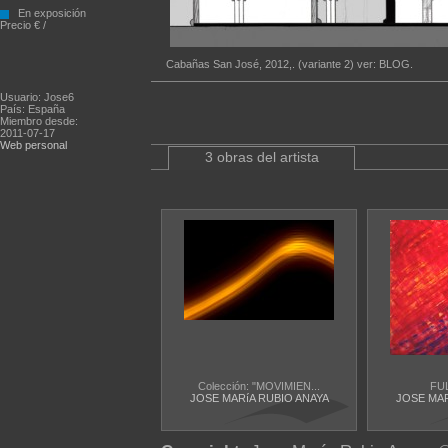
En exposición
Precio € /
Cabañas San José, 2012,. (variante 2) ver: BLOG.
Usuario: Jose6
País: España
Miembro desde:
2011-07-17
Web personal
3 obras del artista
Colección: "MOVIMIEN...
FU
JOSE MARíA RUBIO ANAYA
JOSE MAR