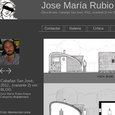
Jose María Rubio
Obra de arte: Cabañas San José, 2012,. (variante 2) ver: 
Contactar
Galeria
Crítica
Cabañas San José,
2012,. (variante 2) ver:
BLOG.
José María Rubio Anaya
Categoria:
Arquitectura
Estilo:
Abstraccion Lirica