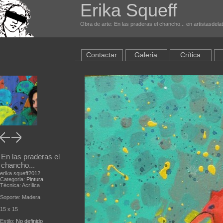
Erika Squeff
Obra de arte: En las praderas el chancho... en artistasdela
Contactar
Galeria
Crítica
En las praderas el
chancho...
erika squeff2012
Categoria:
Pintura
Técnica: Acrílica
Soporte: Madera
15 x 15
Estilo:
No definido