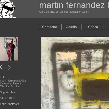
martin fernandez 
Obra de arte: sin en artistasdelatierra.com
Contactar
Galeria
Crítica
sin
martin fernandez2012
Categoria:
Pintura
Técnica: Acrílica
Soporte: Tela
140 x 140 x 3
Estilo:
Abstracto