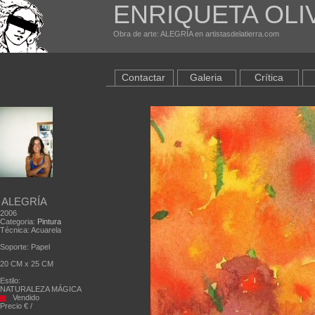
ENRIQUETA OLI
Obra de arte: ALEGRÍA en artistasdelatierra.com
Contactar
Galeria
Crítica
ALEGRÍA
2006
Categoria:
Pintura
Técnica: Acuarela
Soporte: Papel
20 CM x 25 CM
Estilo:
NATURALEZA MÁGICA
Vendido
Precio € /