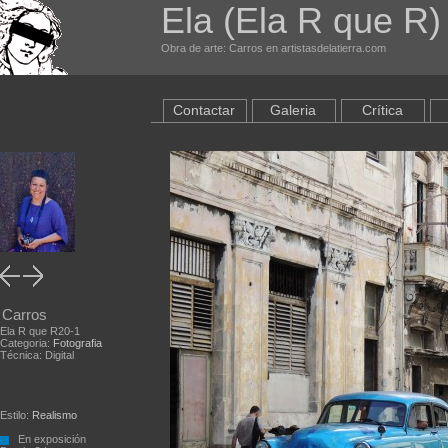
Ela (Ela R que R
Obra de arte: Carros en artistasdelatierra.com
Contactar
Galeria
Crítica
Carros
Ela R que R20-1
Categoria:
Fotografia
Técnica: Digital
Estilo:
Realismo
En exposición