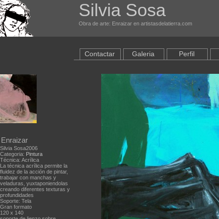
Silvia Sosa
Obra de arte: Enraizar en artistasdelatierra.com
Contactar
Galeria
Perfil
Enraizar
Silvia Sosa2006
Categoria:
Pintura
Técnica: Acrílica
La técnica acrílica permite la
fluidez de la acción de pintar,
trabajar con manchas y
veladuras, yuxtaponiendolas
creando diferentes texturas y
profundidades
Soporte: Tela
Gran formato
120 x 140
soporte de lienzo sobre