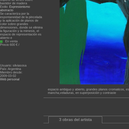
bastidor de madera
Estilo:
Expresionismo
abstracto
Se caracteriza por la
espontaneidad de la pincelada
y la aplicación de planos de
color sobre grandes
dimensiones, donde se elimina
la figuración y la mimesis, el
espacio de representación es
abierto e
En venta
Precio 600 € /
Usuario: silviasosa
País: Argentina
Miembro desde:
2009-03-02
Web personal
espacio ambiguo y abierto, grandes planos cromaticos, esp
mancha,veladuras, en superposición y contraste
3 obras del artista