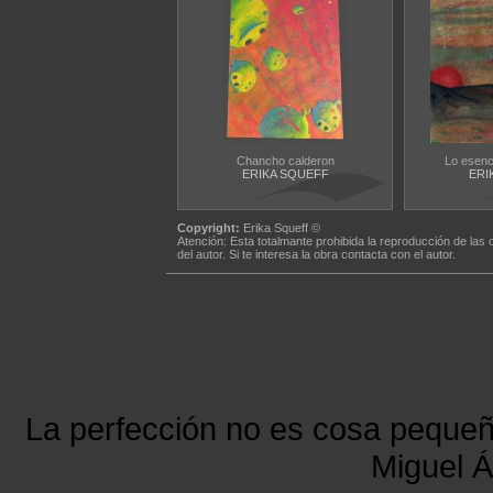
Chancho calderon
Lo esencia
ERIKA SQUEFF
ERI
Copyright:
Erika Squeff ©
Atención: Esta totalmante prohibida la reproducción de las 
del autor. Si te interesa la obra contacta con el autor.
La perfección no es cosa peque
Miguel Á