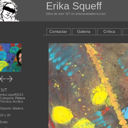
Erika Squeff
Obra de arte: S/T en artistasdelatierra.com
Contactar
Galeria
Crítica
S/T
erika squeff2013
Categoria:
Pintura
Técnica: Acrílica
Soporte: Madera
20 x 20
Estilo: