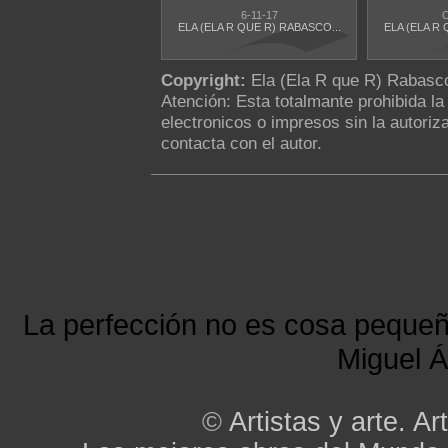
6-11-17
O
ELA (ELA R QUE R) RABASCO...
ELA (ELA R 
Copyright:
Ela (Ela R que R) Rabas
Atención: Esta totalmante prohibida l
electronicos o impresos sin la autoriza
contacta con el autor.
La perfección no es cosa peque
Miguel Á
©
Artistas y arte. Art