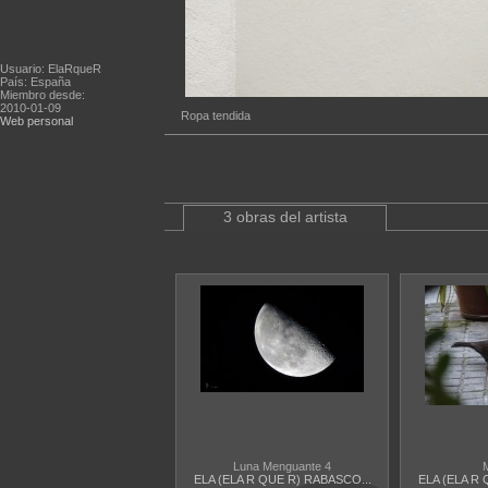
Usuario: ElaRqueR
País: España
Miembro desde:
2010-01-09
Ropa tendida
Web personal
3 obras del artista
Luna Menguante 4
M
ELA (ELA R QUE R) RABASCO...
ELA (ELA R 