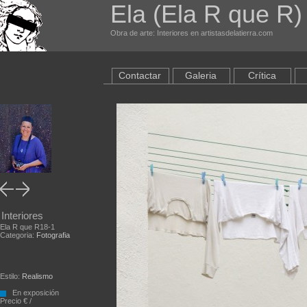
Ela (Ela R que R
Obra de arte: Interiores en artistasdelatierra.com
Contactar
Galeria
Crítica
Interiores
Ela R que R18-1
Categoria:
Fotografia
Estilo:
Realismo
En exposición
Precio € /