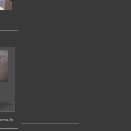
Z
orización