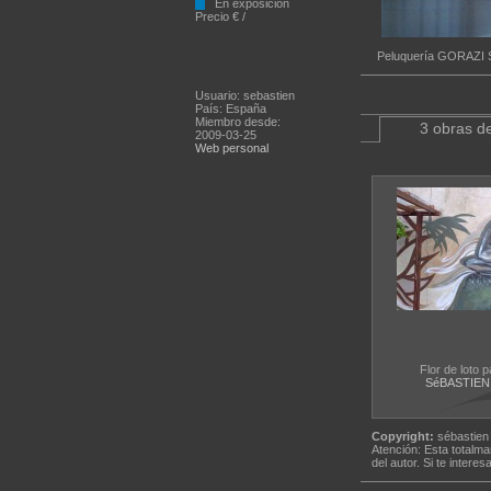
En exposición
Precio € /
Peluquería GORAZI 
Usuario: sebastien
País: España
Miembro desde:
3 obras de
2009-03-25
Web personal
Flor de loto 
SéBASTIEN
Copyright:
sébastien
Atención: Esta totalma
del autor. Si te interes